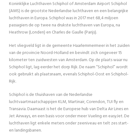
Koninklijke Luchthaven Schiphol of Amsterdam Airport Schiphol
(AMS) is de grootste Nederlandse luchthaven en een belangrijke
luchthaven in Europa. Schiphol was in 2017 met 68,4 miljoen
passagiers de op twee na drukste luchthaven van Europa, na
Heathrow (Londen) en Charles de Gaulle (Parijs).
Het vliegveld ligt in de gemeente Haarlemmermeer in het zuiden
van de provincie Noord-Holland en bevindt zich ongeveer 15
kilometer ten zuidwesten van Amsterdam. Op de plaats waar nu
Schiphol ligt, lag eerder het dorp Rijk. De naam “Schiphol” wordt
ook gebruikt als plaatsnaam, evenals Schiphol-Oost en Schiphol-
Rijk.
Schiphol is de thuishaven van de Nederlandse
luchtvaartmaatschappijen KLM, Martinair, Corendon, TUI fly en
Transavia. Daarnaast is het de Europese hub van Delta Air Lines en
Jet Airways, en een basis voor onder meer Vueling en easyJet. De
luchthaven ligt enkele meters onder zeeniveau en telt zes start-
en landingsbanen.