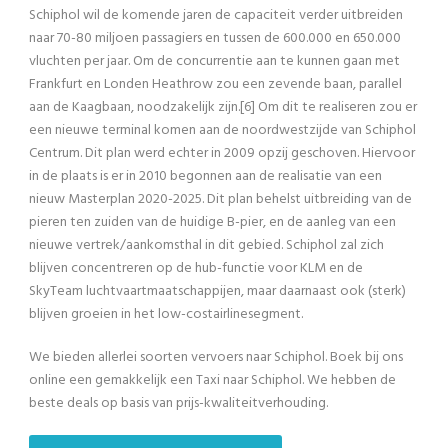
Schiphol wil de komende jaren de capaciteit verder uitbreiden
naar 70-80 miljoen passagiers en tussen de 600.000 en 650.000
vluchten per jaar. Om de concurrentie aan te kunnen gaan met
Frankfurt en Londen Heathrow zou een zevende baan, parallel
aan de Kaagbaan, noodzakelijk zijn.[6] Om dit te realiseren zou er
een nieuwe terminal komen aan de noordwestzijde van Schiphol
Centrum. Dit plan werd echter in 2009 opzij geschoven. Hiervoor
in de plaats is er in 2010 begonnen aan de realisatie van een
nieuw Masterplan 2020-2025. Dit plan behelst uitbreiding van de
pieren ten zuiden van de huidige B-pier, en de aanleg van een
nieuwe vertrek/aankomsthal in dit gebied. Schiphol zal zich
blijven concentreren op de hub-functie voor KLM en de
SkyTeam luchtvaartmaatschappijen, maar daarnaast ook (sterk)
blijven groeien in het low-costairlinesegment.
We bieden allerlei soorten vervoers naar Schiphol. Boek bij ons
online een gemakkelijk een Taxi naar Schiphol. We hebben de
beste deals op basis van prijs-kwaliteitverhouding.