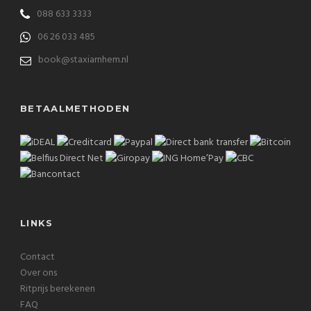
088 633 3333
06 26 033 485
book@staxiarnhem.nl
BETAALMETHODEN
LINKS
Contact
Over ons
Ritprijs berekenen
FAQ