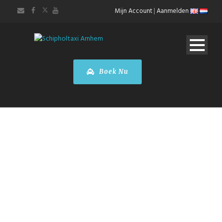
Mijn Account
|
Aanmelden
Boek Nu
Taxi Arnhem
Schiphol